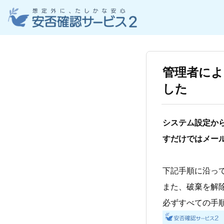
管理者に
した
システム設定か
すだけではメー
下記手順に沿っ
また、破棄を解
必ずすべての手